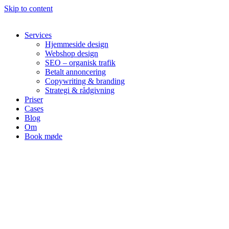
Skip to content
Services
Hjemmeside design
Webshop design
SEO – organisk trafik
Betalt annoncering
Copywriting & branding
Strategi & rådgivning
Priser
Cases
Blog
Om
Book møde