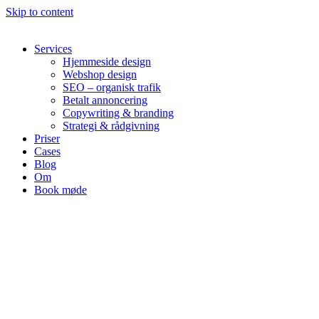
Skip to content
Services
Hjemmeside design
Webshop design
SEO – organisk trafik
Betalt annoncering
Copywriting & branding
Strategi & rådgivning
Priser
Cases
Blog
Om
Book møde