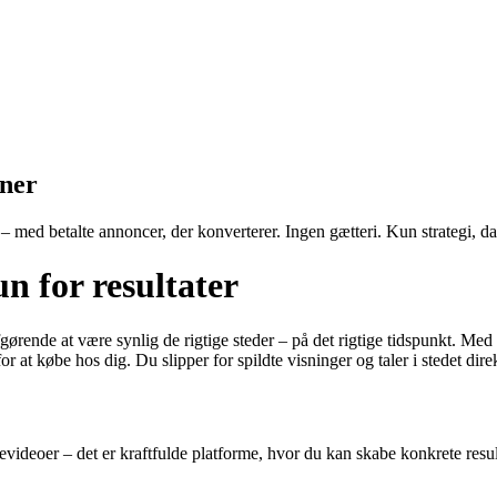
gner
med betalte annoncer, der konverterer. Ingen gætteri. Kun strategi, data
 for resultater
fgørende at være synlig de rigtige steder – på det rigtige tidspunkt. M
r at købe hos dig. Du slipper for spildte visninger og taler i stedet dire
evideoer – det er kraftfulde platforme, hvor du kan skabe konkrete res